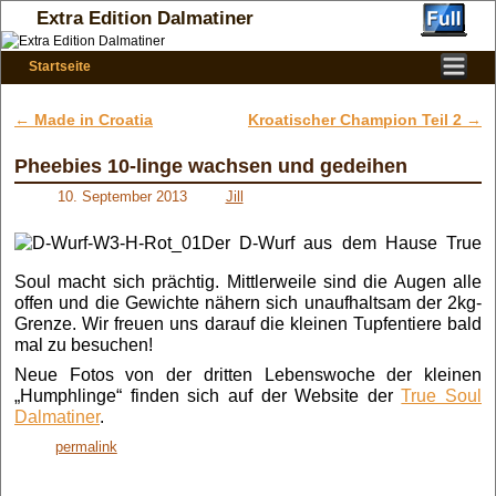
Extra Edition Dalmatiner
Startseite
Zum Inhalt wechseln
Zum sekundären Inhalt wechseln
←
Made in Croatia
Kroatischer Champion Teil 2
→
Artikelnavigation
Pheebies 10-linge wachsen und gedeihen
10. September 2013
Jill
Der D-Wurf aus dem Hause True
Soul macht sich prächtig. Mittlerweile sind die Augen alle
offen und die Gewichte nähern sich unaufhaltsam der 2kg-
Grenze. Wir freuen uns darauf die kleinen Tupfentiere bald
mal zu besuchen!
Neue Fotos von der dritten Lebenswoche der kleinen
„Humphlinge“ finden sich auf der Website der
True Soul
Dalmatiner
.
permalink