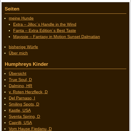
Seiten
meine Hunde
Extra – Jilloc´s Handle in the Wind
Fanta – Extra Edition´s Best Taste
Mayssie – Fantasy in Motion Sunset Dalmatian
bisherige Würfe
Über mich
Humphreys Kinder
Übersicht
True Soul, D
Dalmino, HR
v. Roten Herzfleck, D
Del Parnaso, I
Smiling Spots, D
Kastle, USA
Sventa Spring, D
Caprilli, USA
Vom Hause Fiedanu, D