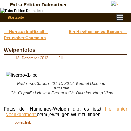
Extra Edition Dalmatiner
Startseite
Zum Inhalt wechseln
Zum sekundären Inhalt wechseln
←
Nun auch offiziell –
Ein Herzfleckerl zu Besuch
→
Artikelnavigation
Deutscher Champion
Welpenfotos
18. Dezember 2013
Jill
Rüde, weißbraun, *01.10.2013, Kennel Dalmino,
Kroatien
Ch. Caprilli’s I Have a Dream x Ch. Dalmino Vamp View
Fotos der Humphrey-Welpen gibt es jetzt
hier unter
„Nachkommen“
beim jeweiligen Wurf zu finden.
permalink