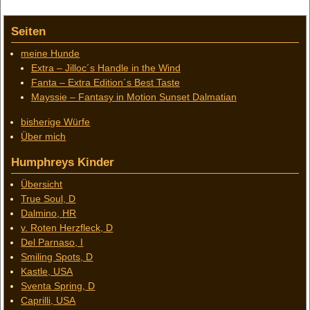
Seiten
meine Hunde
Extra – Jilloc´s Handle in the Wind
Fanta – Extra Edition´s Best Taste
Mayssie – Fantasy in Motion Sunset Dalmatian
bisherige Würfe
Über mich
Humphreys Kinder
Übersicht
True Soul, D
Dalmino, HR
v. Roten Herzfleck, D
Del Parnaso, I
Smiling Spots, D
Kastle, USA
Sventa Spring, D
Caprilli, USA